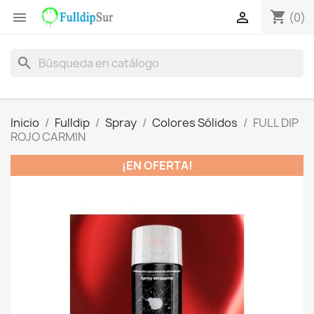
shopping_cart


(0)
search
Inicio
Fulldip
Spray
Colores Sólidos
FULL DIP
ROJO CARMIN
¡EN OFERTA!